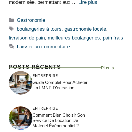
modernisée, permettant aux …
Lire plus
Catégories
Gastronomie
Étiquettes
boulangeries à tours
,
gastronomie locale
,
livraison de pain
,
meilleures boulangeries
,
pain frais
Laisser un commentaire
POSTS RÉCENTS
Plus
ENTREPRISE
Guide Complet Pour Acheter
Un LMNP D’occasion
ENTREPRISE
Comment Bien Choisir Son
Service De Location De
Matériel Événementiel ?